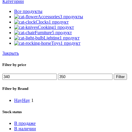
Категории
Все
продукты
Accessories
3 продукты
Clocks
1 продукт
Cooking
1 продукт
Furniture
5 продукт
Lighting
1 продукт
Toys
1 продукт
Закрыть
Filter by price
Min
Max
Filter
price
price
Filter by Brand
Hay
Hay
1
Stock status
В продаже
В наличии