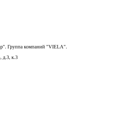
р". Группа компаний "VIELA".
 д.3, к.3