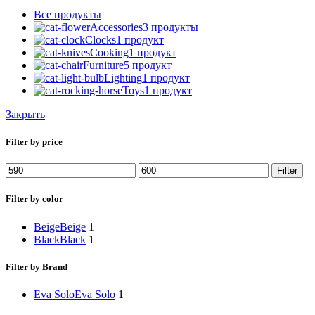
Все
продукты
Accessories
3 продукты
Clocks
1 продукт
Cooking
1 продукт
Furniture
5 продукт
Lighting
1 продукт
Toys
1 продукт
Закрыть
Filter by price
Min
Max
Filter
price
price
Filter by color
Beige
Beige
1
Black
Black
1
Filter by Brand
Eva Solo
Eva Solo
1