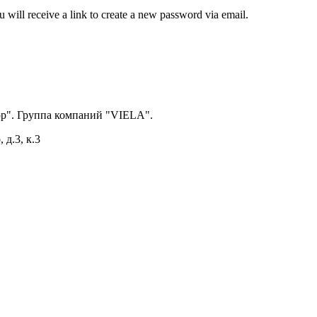
 will receive a link to create a new password via email.
р". Группа компаний "VIELA".
 д.3, к.3