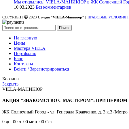
Мы открылись! VIELA-МАНИКЮР в ЖК Солнечный Го
10.03.2023
Без комментариев
COPYRIGHT
2023
Студия "VIELA-Маникюр"
|
ПРАВОВЫЕ УСЛОВИЯ 
Поиск
На главную
Цены
Мастера VIELA
Портфолио
Блог
Контакты
Войти / Зарегистрироваться
Корзина
Закрыть
VIELA-МАНИКЮР
АКЦИЯ "ЗНАКОМСТВО С МАСТЕРОМ": ПРИ ПЕРВОМ 
ЖК Солнечный Город - ул. Генерала Кравченко, д. 3 к.3 (Мет
0
дн.
00
ч.
00
мин.
00
Сек.