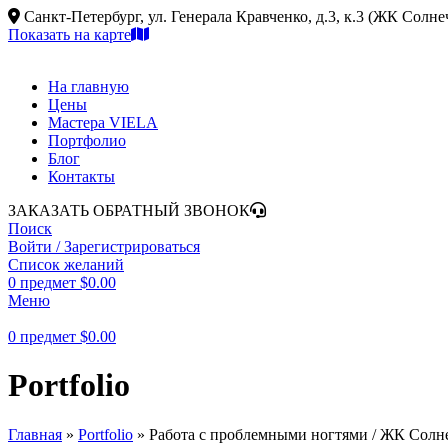
Санкт-Петербург, ул. Генерала Кравченко, д.3, к.3 (ЖК Солн
Показать на карте
На главную
Цены
Мастера VIELA
Портфолио
Блог
Контакты
ЗАКАЗАТЬ ОБРАТНЫЙ ЗВОНОК
Поиск
Войти / Зарегистрироваться
Список желаний
0
предмет
$
0.00
Меню
0
предмет
$
0.00
Portfolio
Главная
»
Portfolio
»
Работа с проблемными ногтями / ЖК Солн