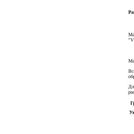
Ра
Ма
"
Ма
Вс
об
Дл
ра
Г
У