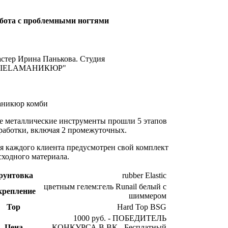
бота с проблемными ногтями
стер Ирина Панькова. Студия
VIELAМАНИКЮР"
никюр комби
е металлические инструменты прошли 5 этапов
работки, включая 2 промежуточных.
я каждого клиента предусмотрен свой комплект
сходного материала.
рунтовка
rubber Elastic
цветным гелем:гель Runail белый с
крепление
шиммером
Top
Hard Top BSG
1000 руб. - ПОБЕДИТЕЛЬ
Цена
КОНКУРСА В ВК - Бесплатный