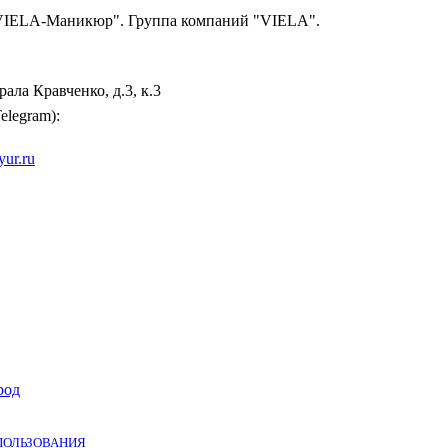
"VIELA-Маникюр". Группа компаний "VIELA".
рала Кравченко, д.3, к.3
elegram):
yur.ru
род
ПОЛЬЗОВАНИЯ